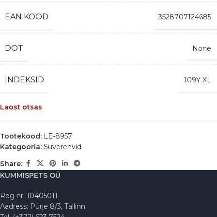
EAN KOOD
3528707124685
DOT
None
INDEKSID
109Y XL
Laost otsas
Tootekood:
LE-8957
Kategooria:
Suverehvid
Share:
KUMMISPETS OÜ
Reg nr: 10405011
Aadress: Purje 8/3, Tallinn