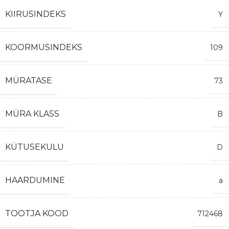
KIIRUSINDEKS
Y
KOORMUSINDEKS
109
MÜRATASE
73
MÜRA KLASS
B
KÜTUSEKULU
D
HAARDUMINE
a
TOOTJA KOOD
712468