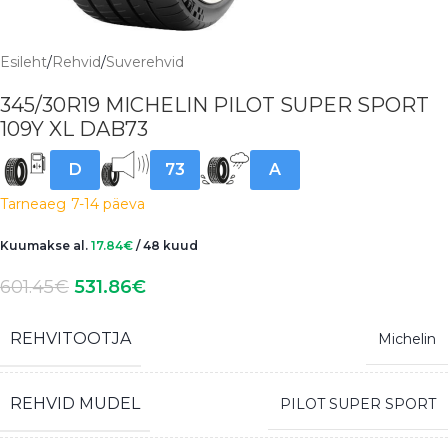
Esileht
/
Rehvid
/
Suverehvid
345/30R19 MICHELIN PILOT SUPER SPORT
109Y XL DAB73
D
73
A
Tarneaeg
7-14 päeva
Kuumakse al.
17.84
€
/ 48 kuud
601.45
€
531.86
€
REHVITOOTJA
Michelin
REHVID MUDEL
PILOT SUPER SPORT