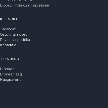
Tel: (+372) 623 7524
E-post:
info@kummispets.ee
KLIENDILE
Transport
Ostutingimused
Privaatsuspoliitika
Kontaktid
TEENUSED
Hinnakiri
Broneeri aeg
Haagiserent