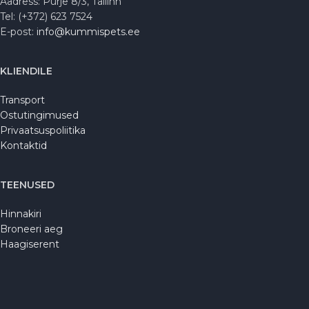
Aadress: Purje 8/3, Tallinn
Tel: (+372) 623 7524
E-post:
info@kummispets.ee
KLIENDILE
Transport
Ostutingimused
Privaatsuspoliitika
Kontaktid
TEENUSED
Hinnakiri
Broneeri aeg
Haagiserent