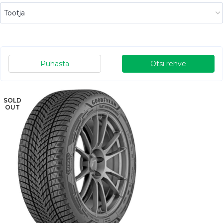
Puhasta
Otsi rehve
SOLD
OUT