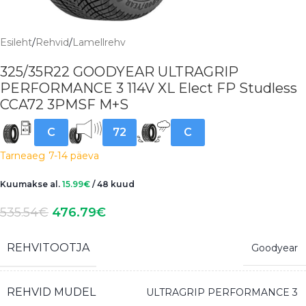
Esileht
/
Rehvid
/
Lamellrehv
325/35R22 GOODYEAR ULTRAGRIP
PERFORMANCE 3 114V XL Elect FP Studless
CCA72 3PMSF M+S
C
72
C
Tarneaeg
7-14 päeva
Kuumakse al.
15.99
€
/ 48 kuud
535.54
€
476.79
€
REHVITOOTJA
Goodyear
REHVID MUDEL
ULTRAGRIP PERFORMANCE 3