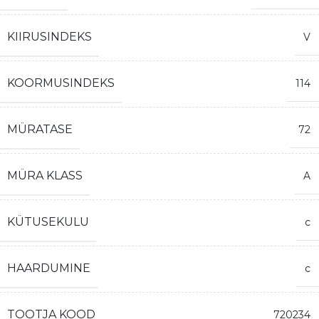
KIIRUSINDEKS
V
KOORMUSINDEKS
114
MÜRATASE
72
MÜRA KLASS
A
KÜTUSEKULU
c
HAARDUMINE
c
TOOTJA KOOD
720234