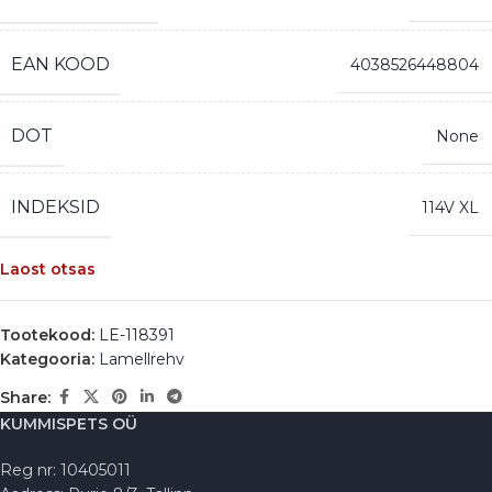
EAN KOOD
4038526448804
DOT
None
INDEKSID
114V XL
Laost otsas
Tootekood:
LE-118391
Kategooria:
Lamellrehv
Share:
KUMMISPETS OÜ
Reg nr: 10405011