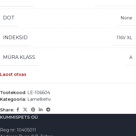
DOT
None
INDEKSID
116V XL
MÜRA KLASS
A
Laost otsas
Tootekood:
LE-106604
Kategooria:
Lamellrehv
Share:
KUMMISPETS OÜ
Reg nr: 10405011