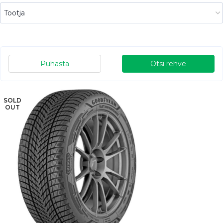
Puhasta
Otsi rehve
SOLD
OUT