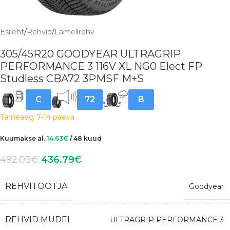
Esileht
/
Rehvid
/
Lamellrehv
305/45R20 GOODYEAR ULTRAGRIP
PERFORMANCE 3 116V XL NG0 Elect FP
Studless CBA72 3PMSF M+S
C
72
B
Tarneaeg
7-14 päeva
Kuumakse al.
14.63
€
/ 48 kuud
492.03
€
436.79
€
REHVITOOTJA
Goodyear
REHVID MUDEL
ULTRAGRIP PERFORMANCE 3