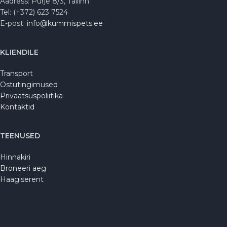
Aadress: Purje 8/3, Tallinn
Tel: (+372) 623 7524
E-post:
info@kummispets.ee
KLIENDILE
Transport
Ostutingimused
Privaatsuspoliitika
Kontaktid
TEENUSED
Hinnakiri
Broneeri aeg
Haagiserent