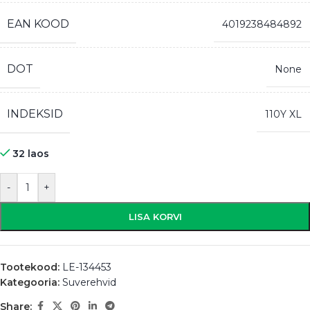
EAN KOOD
4019238484892
DOT
None
INDEKSID
110Y XL
32 laos
-
+
LISA KORVI
Tootekood:
LE-134453
Kategooria:
Suverehvid
Share: