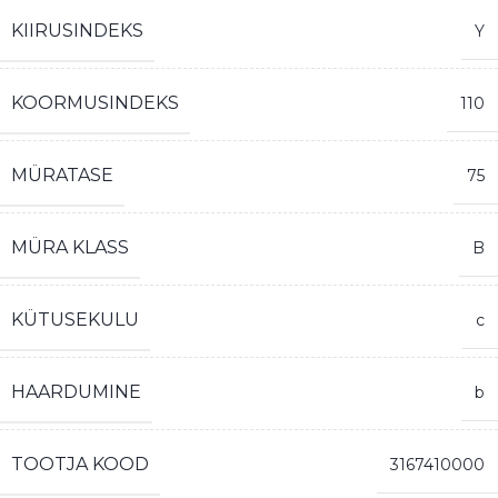
KIIRUSINDEKS
Y
KOORMUSINDEKS
110
MÜRATASE
75
MÜRA KLASS
B
KÜTUSEKULU
c
HAARDUMINE
b
TOOTJA KOOD
3167410000