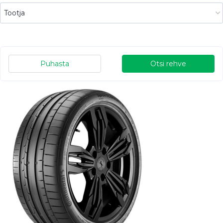
Puhasta
Otsi rehve