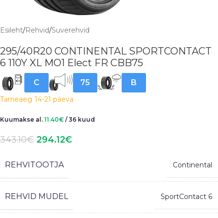
Esileht
/
Rehvid
/
Suverehvid
295/40R20 CONTINENTAL SPORTCONTACT
6 110Y XL MO1 Elect FR CBB75
C
75
B
Tarneaeg
14-21 päeva
Kuumakse al.
11.40
€
/ 36 kuud
343.10
€
294.12
€
REHVITOOTJA
Continental
REHVID MUDEL
SportContact 6