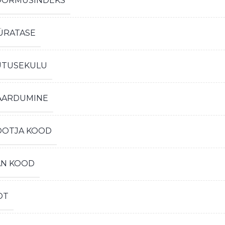
OORMUSINDEKS
ÜRATASE
ÜTUSEKULU
AARDUMINE
OOTJA KOOD
AN KOOD
OT