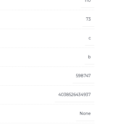
110
73
c
b
598747
4038526434937
None