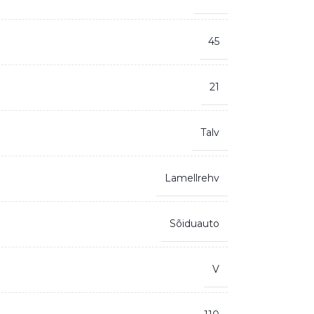
45
21
Talv
Lamellrehv
Sõiduauto
V