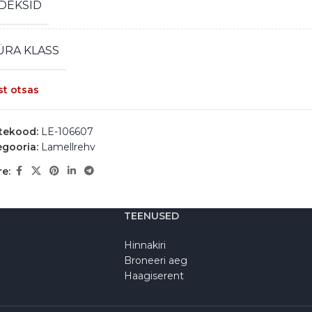
DEKSID
ÜRA KLASS
st otsas
tekood:
LE-106607
egooria:
Lamellrehv
e:
TEENUSED
Hinnakiri
Broneeri aeg
Haagiserent