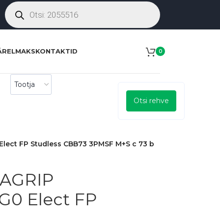
ÄRELMAKS
KONTAKTID
0
Otsi rehve
ect FP Studless CBB73 3PMSF M+S c 73 b
RAGRIP
0 Elect FP
S