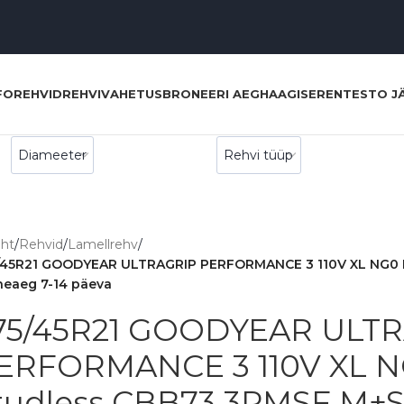
FO
REHVID
REHVIVAHETUS
BRONEERI AEG
HAAGISERENT
ESTO J
eht
/
Rehvid
/
Lamellrehv
/
/45R21 GOODYEAR ULTRAGRIP PERFORMANCE 3 110V XL NG0 El
neaeg 7-14 päeva
75/45R21 GOODYEAR ULT
ERFORMANCE 3 110V XL NG
tudless CBB73 3PMSF M+