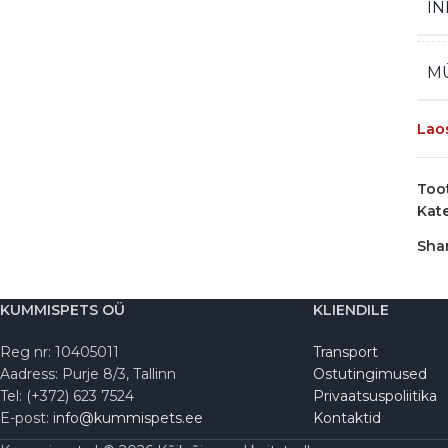
IN
M
Lao
Too
Kat
Shar
KUMMISPETS OÜ
KLIENDILE
Reg nr: 10405011
Transport
Aadress: Purje 8/3, Tallinn
Ostutingimused
Tel: (+372) 623 7524
Privaatsuspoliitika
E-post:
info@kummispets.ee
Kontaktid