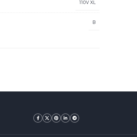
110V XL
B