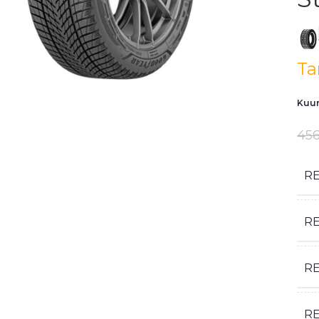
Ta
Kuum
456
R
R
R
RE