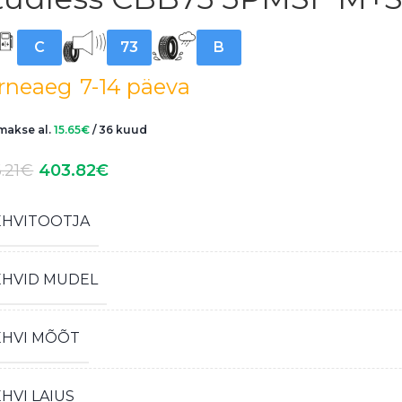
C
73
B
rneaeg
7-14 päeva
akse al.
15.65
€
/ 36 kuud
.21
€
403.82
€
EHVITOOTJA
EHVID MUDEL
EHVI MÕÕT
HVI LAIUS