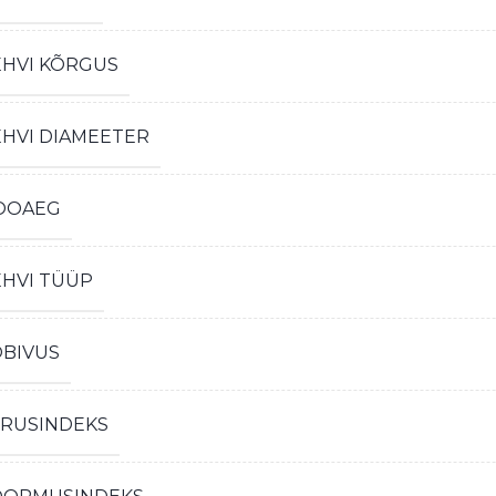
EHVI KÕRGUS
EHVI DIAMEETER
OOAEG
EHVI TÜÜP
OBIVUS
IRUSINDEKS