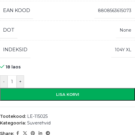
EAN KOOD
8808563615073
DOT
None
INDEKSID
104Y XL
18 laos
-
+
LISA KORVI
Tootekood:
LE-115025
Kategooria:
Suverehvid
Share: