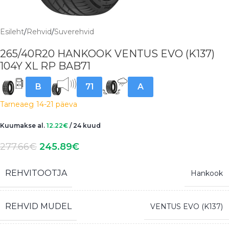
Esileht
/
Rehvid
/
Suverehvid
265/40R20 HANKOOK VENTUS EVO (K137)
104Y XL RP BAB71
B
71
A
Tarneaeg
14-21 päeva
Kuumakse al.
12.22
€
/ 24 kuud
277.66
€
245.89
€
REHVITOOTJA
Hankook
REHVID MUDEL
VENTUS EVO (K137)