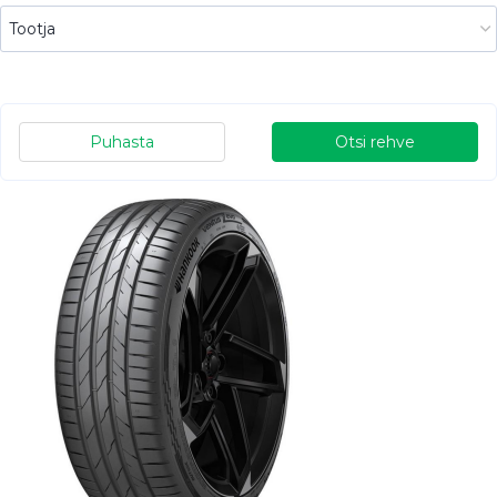
Puhasta
Otsi rehve