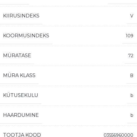
KIIRUSINDEKS
V
KOORMUSINDEKS
109
MÜRATASE
72
MÜRA KLASS
B
KÜTUSEKULU
b
HAARDUMINE
b
TOOTJA KOOD
03556960000