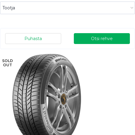
Puhasta
Otsi rehve
SOLD
OUT