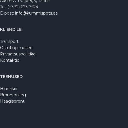
Aadress: Purje 8/3, Tallinn
Tel: (+372) 623 7524
E-post:
info@kummispets.ee
KLIENDILE
Transport
Ostutingimused
Privaatsuspoliitika
Kontaktid
TEENUSED
Hinnakiri
Broneeri aeg
Haagiserent