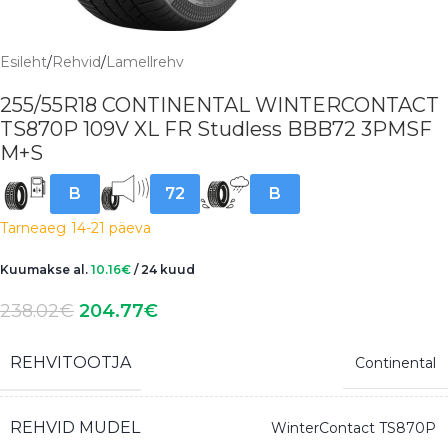
Esileht
/
Rehvid
/
Lamellrehv
255/55R18 CONTINENTAL WINTERCONTACT
TS870P 109V XL FR Studless BBB72 3PMSF
M+S
B
72
B
Tarneaeg
14-21 päeva
Kuumakse al.
10.16
€
/ 24 kuud
238.02
€
204.77
€
REHVITOOTJA
Continental
REHVID MUDEL
WinterContact TS870P