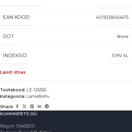
EAN KOOD
4019238054675
DOT
None
INDEKSID
109V XL
Laost otsas
Tootekood:
LE-126555
Kategooria:
Lamellrehv
Share:
KUMMISPETS OÜ
Reg nr: 10405011