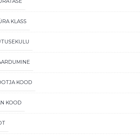
ÜRATASE
ÜRA KLASS
ÜTUSEKULU
AARDUMINE
OOTJA KOOD
AN KOOD
OT