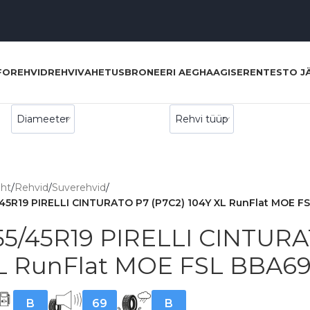
FO
REHVID
REHVIVAHETUS
BRONEERI AEG
HAAGISERENT
ESTO J
eht
/
Rehvid
/
Suverehvid
/
/45R19 PIRELLI CINTURATO P7 (P7C2) 104Y XL RunFlat MOE F
55/45R19 PIRELLI CINTURA
L RunFlat MOE FSL BBA6
B
69
B