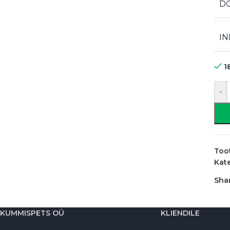
D
IN
1
-
Too
Kat
Shar
KUMMISPETS OÜ
KLIENDILE