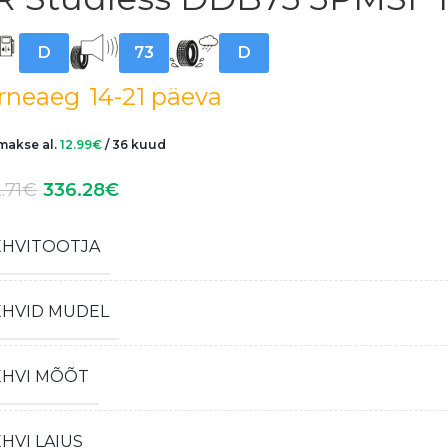
D
73
D
rneaeg
14-21 päeva
akse al.
12.99
€
/ 36 kuud
.71
€
336.28
€
EHVITOOTJA
EHVID MUDEL
EHVI MÕÕT
HVI LAIUS