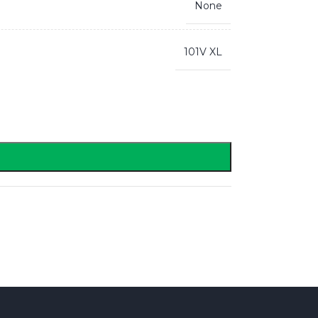
None
101V XL