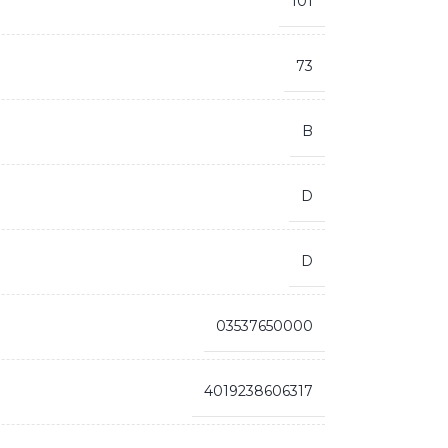
101
73
B
D
D
03537650000
4019238606317