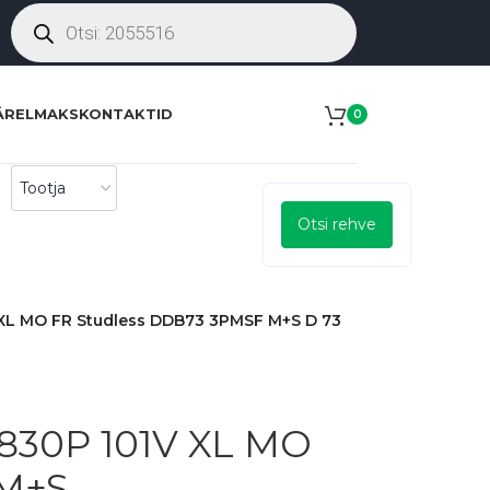
ÄRELMAKS
KONTAKTID
0
Otsi rehve
 MO FR Studless DDB73 3PMSF M+S D 73
30P 101V XL MO
 M+S