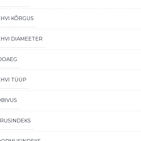
EHVI KÕRGUS
EHVI DIAMEETER
OOAEG
EHVI TÜÜP
OBIVUS
IRUSINDEKS