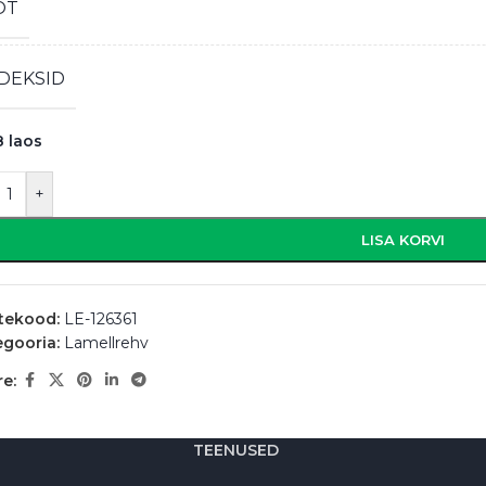
OT
DEKSID
8 laos
+
LISA KORVI
tekood:
LE-126361
egooria:
Lamellrehv
e:
TEENUSED