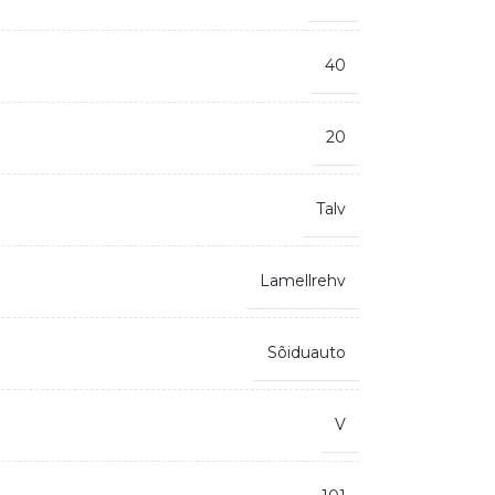
40
20
Talv
Lamellrehv
Sõiduauto
V