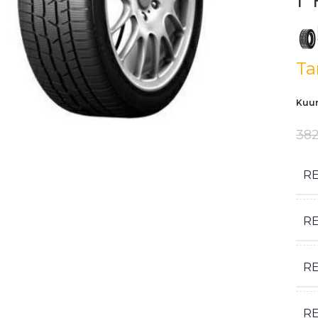
Ta
Kuum
382
R
R
R
RE