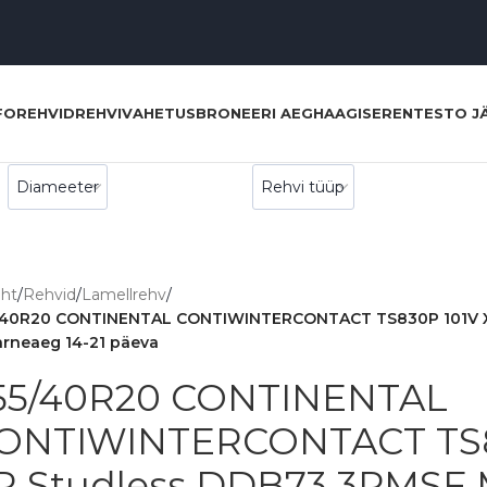
FO
REHVID
REHVIVAHETUS
BRONEERI AEG
HAAGISERENT
ESTO J
eht
/
Rehvid
/
Lamellrehv
/
/40R20 CONTINENTAL CONTIWINTERCONTACT TS830P 101V XL
arneaeg 14-21 päeva
55/40R20 CONTINENTAL
ONTIWINTERCONTACT TS8
R Studless DDB73 3PMSF