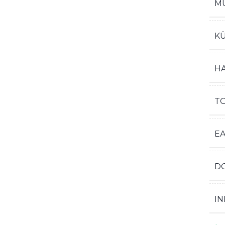
M
K
H
T
E
D
IN