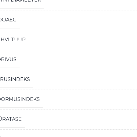
OOAEG
EHVI TÜÜP
OBIVUS
IRUSINDEKS
OORMUSINDEKS
ÜRATASE