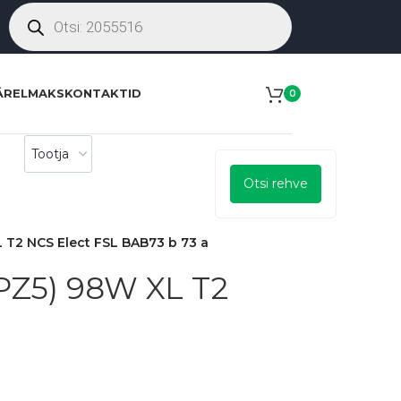
ÄRELMAKS
KONTAKTID
0
Otsi rehve
 T2 NCS Elect FSL BAB73 b 73 a
PZ5) 98W XL T2