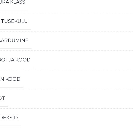
ÜRA KLASS
ÜTUSEKULU
AARDUMINE
OOTJA KOOD
AN KOOD
OT
DEKSID