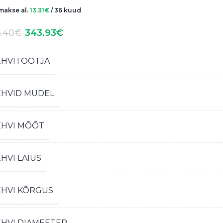
akse al.
13.31
€
/ 36 kuud
.40
€
343.93
€
EHVITOOTJA
EHVID MUDEL
EHVI MÕÕT
HVI LAIUS
EHVI KÕRGUS
EHVI DIAMEETER