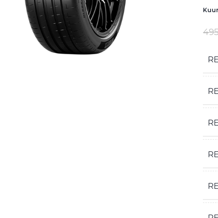
Kuum
495
R
R
R
RE
R
R