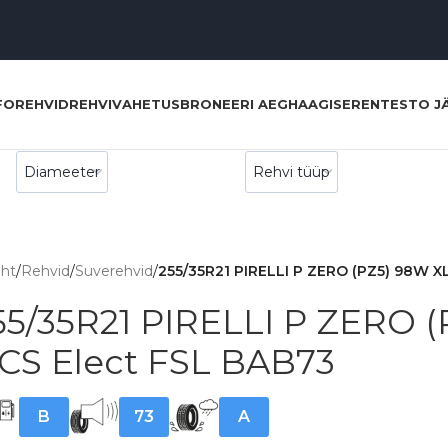
FO
REHVID
REHVIVAHETUS
BRONEERI AEG
HAAGISERENT
ESTO J
eht
/
Rehvid
/
Suverehvid
/
255/35R21 PIRELLI P ZERO (PZ5) 98W XL
55/35R21 PIRELLI P ZERO (
CS Elect FSL BAB73
B
73
A