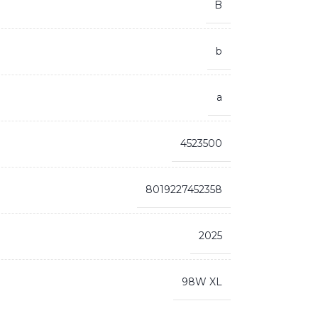
B
b
a
4523500
8019227452358
2025
98W XL