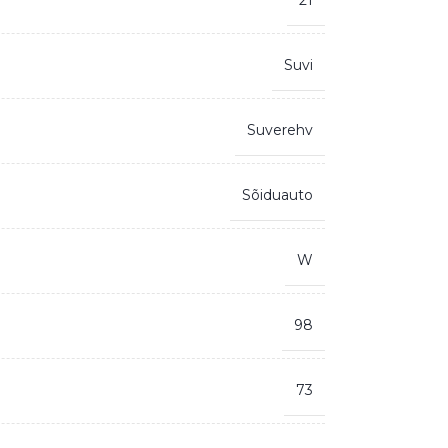
21
Suvi
Suverehv
Sõiduauto
W
98
73