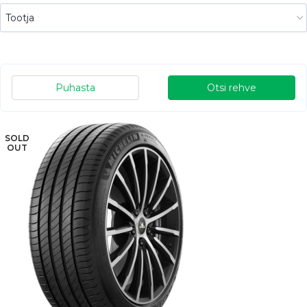
Puhasta
Otsi rehve
SOLD
OUT