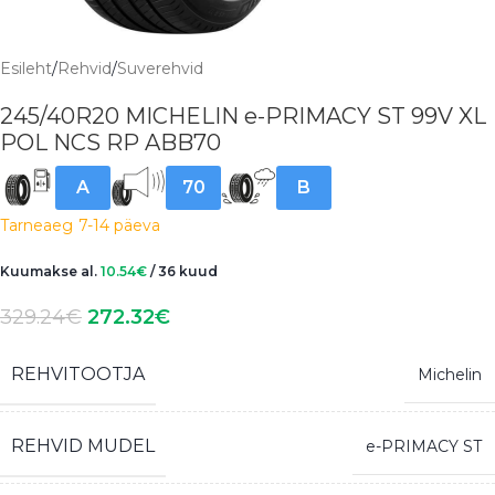
Esileht
/
Rehvid
/
Suverehvid
245/40R20 MICHELIN e-PRIMACY ST 99V XL
POL NCS RP ABB70
A
70
B
Tarneaeg
7-14 päeva
Kuumakse al.
10.54
€
/ 36 kuud
329.24
€
272.32
€
REHVITOOTJA
Michelin
REHVID MUDEL
e-PRIMACY ST