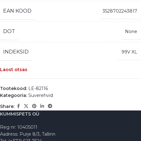
EAN KOOD
3528702243817
DOT
None
INDEKSID
99V XL
Laost otsas
Tootekood:
LE-82116
Kategooria:
Suverehvid
Share:
KUMMISPETS OÜ
Reg nr: 10405011
Aadress: Purje 8/3, Tallinn