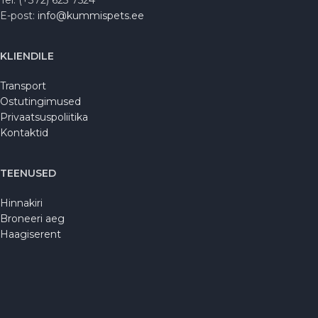
Tel: (+372) 623 7524
E-post:
info@kummispets.ee
KLIENDILE
Transport
Ostutingimused
Privaatsuspoliitika
Kontaktid
TEENUSED
Hinnakiri
Broneeri aeg
Haagiserent