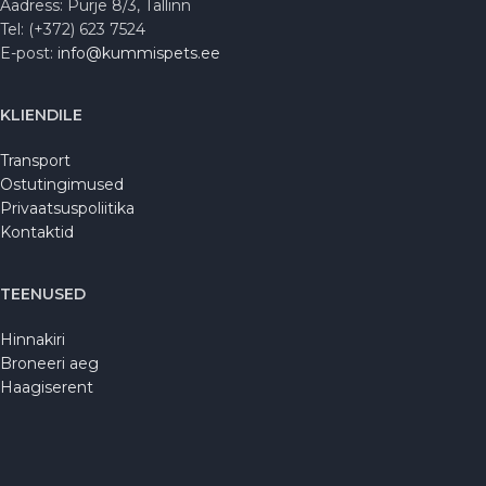
Aadress: Purje 8/3, Tallinn
Tel: (+372) 623 7524
E-post:
info@kummispets.ee
KLIENDILE
Transport
Ostutingimused
Privaatsuspoliitika
Kontaktid
TEENUSED
Hinnakiri
Broneeri aeg
Haagiserent