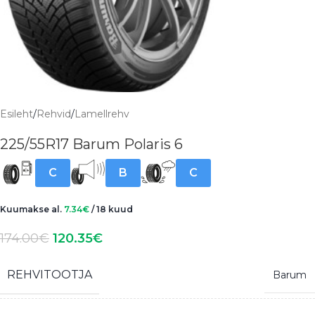
Esileht
/
Rehvid
/
Lamellrehv
225/55R17 Barum Polaris 6
C
B
C
Kuumakse al.
7.34
€
/ 18 kuud
174.00
€
120.35
€
REHVITOOTJA
Barum