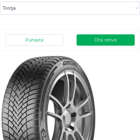
Puhasta
Otsi rehve