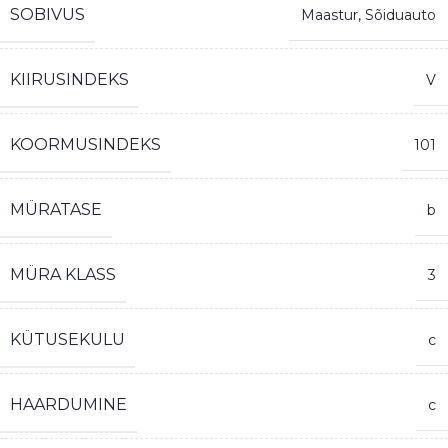
SOBIVUS
Maastur
,
Sõiduauto
KIIRUSINDEKS
V
KOORMUSINDEKS
101
MÜRATASE
b
MÜRA KLASS
3
KÜTUSEKULU
c
HAARDUMINE
c