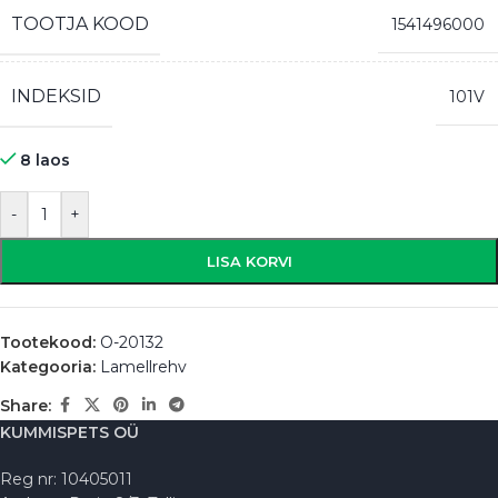
TOOTJA KOOD
1541496000
INDEKSID
101V
8 laos
-
+
LISA KORVI
Tootekood:
O-20132
Kategooria:
Lamellrehv
Share:
KUMMISPETS OÜ
Reg nr: 10405011