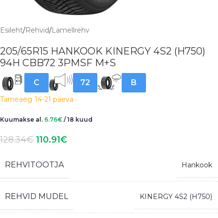
Esileht
/
Rehvid
/
Lamellrehv
205/65R15 HANKOOK KINERGY 4S2 (H750)
94H CBB72 3PMSF M+S
C
72
B
Tarneaeg
14-21 päeva
Kuumakse al.
6.76
€
/ 18 kuud
128.34
€
110.91
€
REHVITOOTJA
Hankook
REHVID MUDEL
KINERGY 4S2 (H750)