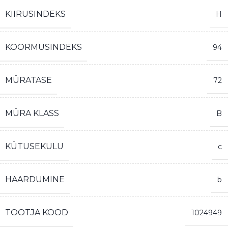
KIIRUSINDEKS
H
KOORMUSINDEKS
94
MÜRATASE
72
MÜRA KLASS
B
KÜTUSEKULU
c
HAARDUMINE
b
TOOTJA KOOD
1024949