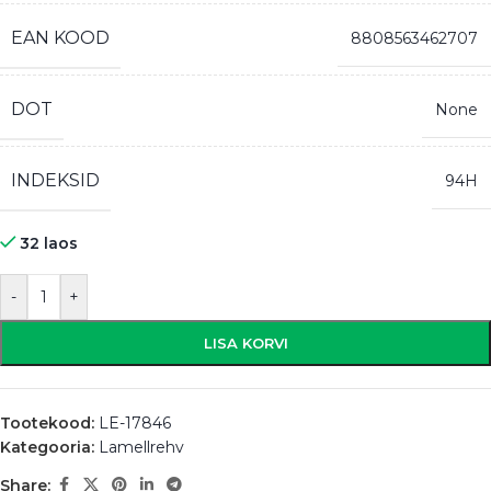
EAN KOOD
8808563462707
DOT
None
INDEKSID
94H
32 laos
-
+
LISA KORVI
Tootekood:
LE-17846
Kategooria:
Lamellrehv
Share: