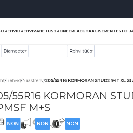
FO
REHVID
REHVIVAHETUS
BRONEERI AEG
HAAGISERENT
ESTO J
eht
/
Rehvid
/
Naastrehv
/
205/55R16 KORMORAN STUD2 94T XL S
05/55R16 KORMORAN STUD
PMSF M+S
NON
NON
NON
E
E
E