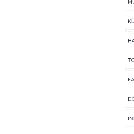
M
K
H
T
E
D
IN