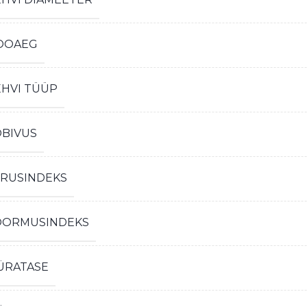
OOAEG
EHVI TÜÜP
OBIVUS
IRUSINDEKS
OORMUSINDEKS
ÜRATASE