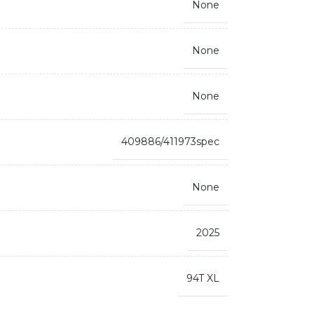
None
None
None
409886/411973spec
None
2025
94T XL