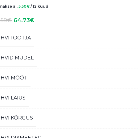
akse al.
5.50
€
/ 12 kuud
.59
€
64.73
€
EHVITOOTJA
EHVID MUDEL
EHVI MÕÕT
HVI LAIUS
EHVI KÕRGUS
EHVI DIAMEETER