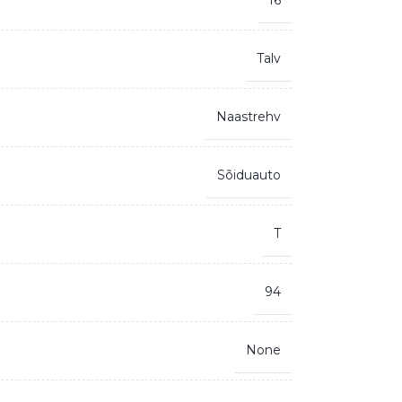
16
Talv
Naastrehv
Sõiduauto
T
94
None