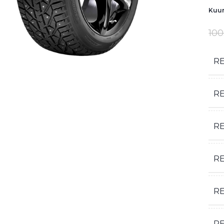
Kuum
100
R
R
R
RE
R
R