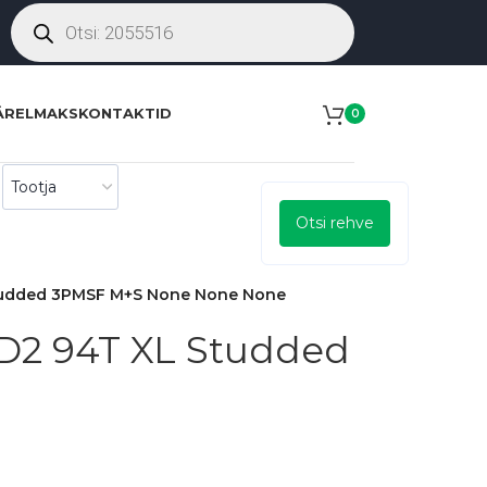
ÄRELMAKS
KONTAKTID
0
Otsi rehve
tudded 3PMSF M+S None None None
2 94T XL Studded