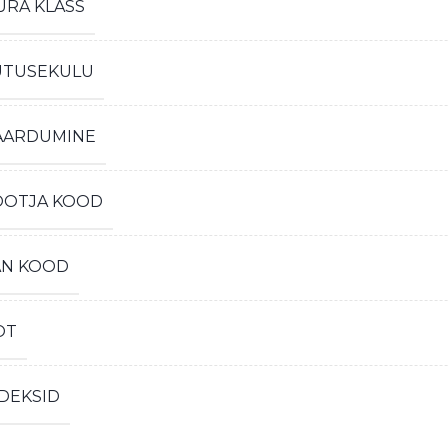
ÜRA KLASS
ÜTUSEKULU
AARDUMINE
OOTJA KOOD
AN KOOD
OT
DEKSID