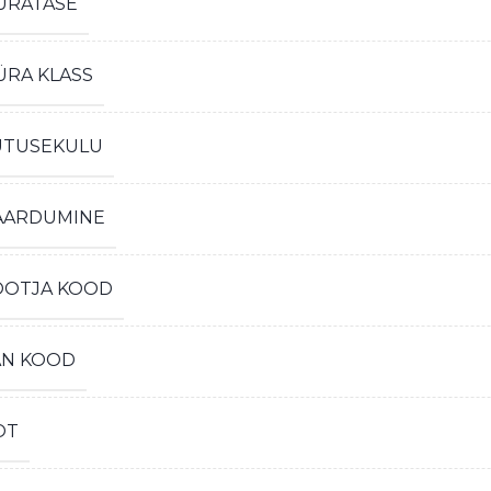
ÜRATASE
ÜRA KLASS
ÜTUSEKULU
AARDUMINE
OOTJA KOOD
AN KOOD
OT