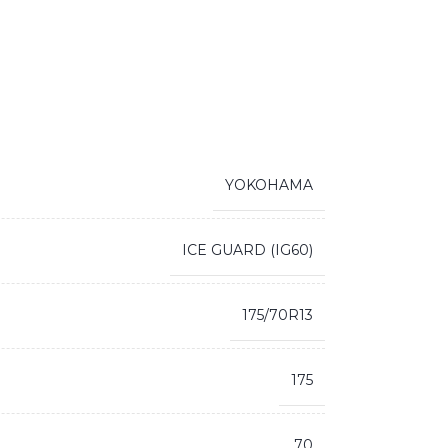
YOKOHAMA
ICE GUARD (IG60)
175/70R13
175
70