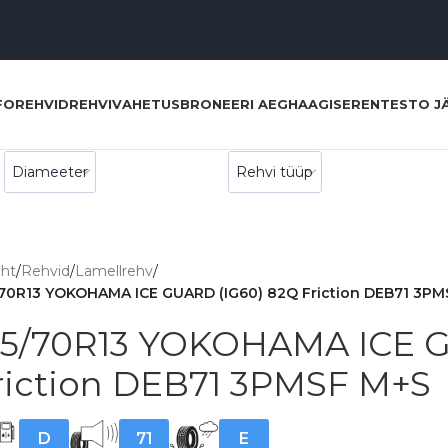
FO
REHVID
REHVIVAHETUS
BRONEERI AEG
HAAGISERENT
ESTO J
eht
/
Rehvid
/
Lamellrehv
/
/70R13 YOKOHAMA ICE GUARD (IG60) 82Q Friction DEB71 3PMS
75/70R13 YOKOHAMA ICE G
riction DEB71 3PMSF M+S
D
71
E