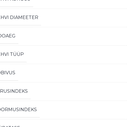
EHVI DIAMEETER
OOAEG
EHVI TÜÜP
OBIVUS
IRUSINDEKS
OORMUSINDEKS