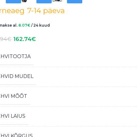
rneaeg
7-14 päeva
akse al.
8.07
€
/ 24 kuud
.94
€
162.74
€
EHVITOOTJA
EHVID MUDEL
EHVI MÕÕT
HVI LAIUS
EHVI KÕRGUS