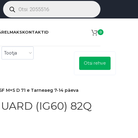
ÄRELMAKS
KONTAKTID
0
Otsi rehve
F M+S D 71 e Tarneaeg 7-14 päeva
UARD (IG60) 82Q