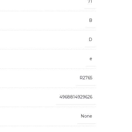
71
B
D
e
R2765
4968814929626
None