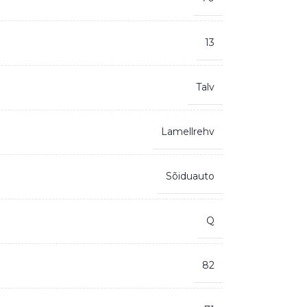
13
Talv
Lamellrehv
Sõiduauto
Q
82