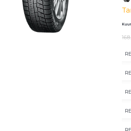
Ta
Kuum
168
R
R
R
RE
R